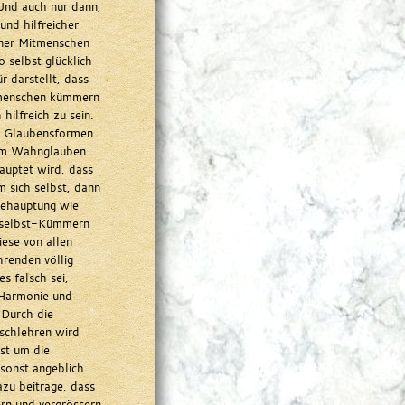
 Und auch nur dann,
 und hilfreicher
iner Mitmenschen
 selbst glücklich
r darstellt, dass
itmenschen kümmern
 hilfreich zu sein.
e Glaubensformen
zum Wahnglauben
auptet wird, dass
m sich selbst, dann
behauptung wie
-selbst-Kümmern
iese von allen
hrenden völlig
es falsch sei,
, Harmonie und
 Durch die
lschlehren wird
rst um die
sonst angeblich
zu beitrage, dass
ern und vergrössern