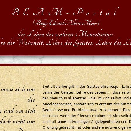
BEAM-Portal
(‹Billy› Eduard Albert Meier)
der Lehre des wahren Menschseins:
re der Wahrheit, Lehre des Geistes, Lehre des Le
uss sich um
Seit alters her gilt in der Geisteslehre resp. ,,Leh
Lehre des Geistes, Lehre des Lebens,, , dass es wic
die
der Mensch in allererster Linie um sich selbst und
Angelegenheiten, anstatt sich zuerst um der Mitm
e und um sich
Bedürfnisse und Probleme usw. zu kümmern. Das is
nur dann, wenn der Mensch rundum mit sich selbst
edoch nicht um
auch all seine notwendigen Angelegenheiten und D
Ordnung gebracht hat oder andere notwendigerwe