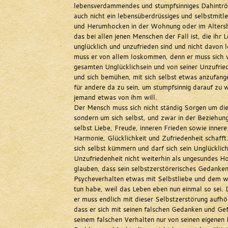
lebensverdammendes und stumpfsinniges Dahintrö
auch nicht ein lebensüberdrüssiges und selbstmitlei
und Herumhocken in der Wohnung oder im Alters
das bei allen jenen Menschen der Fall ist, die ihr 
unglücklich und unzufrieden sind und nicht davon
muss er von allem loskommen, denn er muss sich 
gesamten Unglücklichsein und von seiner Unzufrie
und sich bemühen, mit sich selbst etwas anzufang
für andere da zu sein, um stumpfsinnig darauf zu 
jemand etwas von ihm will.
Der Mensch muss sich nicht ständig Sorgen um di
sondern um sich selbst, und zwar in der Beziehung
selbst Liebe, Freude, inneren Frieden sowie innere 
Harmonie, Glücklichkeit und Zufriedenheit schafft
sich selbst kümmern und darf sich sein Unglücklich
Unzufriedenheit nicht weiterhin als ungesundes H
glauben, dass sein selbstzerstörerisches Gedank
Psycheverhalten etwas mit Selbstliebe und dem 
tun habe, weil das Leben eben nun einmal so sei. 
er muss endlich mit dieser Selbstzerstörung aufh
dass er sich mit seinen falschen Gedanken und Ge
seinem falschen Verhalten nur von seinen eigenen