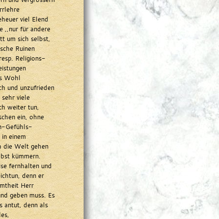
rrlehre
eheuer viel Elend
 ,,nur für andere
tt um sich selbst,
ische Ruinen
esp. Religions-
eistungen
es Wohl
ich und unzufrieden
 sehr viele
h weiter tun,
chen ein, ohne
en-Gefühls-
 in einem
h die Welt gehen
elbst kümmern.
se fernhalten und
ichtun, denn er
mtheit Herr
und geben muss. Es
s antut, denn als
des,