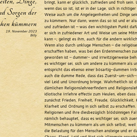
iten, Dinge,
bringt, kann er glücklich, zufrieden und froh sein.
wenn das so ist, ist er in der Lage, sich in richtiger
d Sorgen der
Weise auch um die Angelegenheiten und Dinge se
zu kümmern. Nur dann, wenn das so ist und er also
hen kümmern
und zufrieden ist – was den wichtigsten Punkt dafü
19. November 2023
er sich in zufriedener Art und Weise um seine M
Billy
kann –, gelingt es ihm, auch für die andern wirklich
Wenn also durch unkluge Menschen – die religiös
erschaffen haben, was bei den Erdenmenschen 
geworden ist – dummer- und irrwitzigerweise beh
es wichtiger sei, sich um andere zu kümmern als u
entspricht das ebenso einer bösartig-dummen Irr
auch die dumme Rede, dass das Zuerst-um-sich
viel Leid und Unordnung bringe. Wahrheitlich ist d
dämlichen Religionslehreerfindern und Religionsle
idiotische Irrlehre effectiv zum Heulen, eben dass 
zunächst Frieden, Freiheit, Freude, Glücklichkeit
Klarheit und Ordnung in sich selbst zu erschaffen.
Religionen und ihre diesbezüglich blödsinnigen Fa
nämlich behauptet, dass es wichtiger sei, sich zue
Mitmenschen zu kümmern als um sich selbst, weil 
die Belastung für den Menschen ansteige und er da
Chaos, Elend, Leid und Not sich allgemein erweit