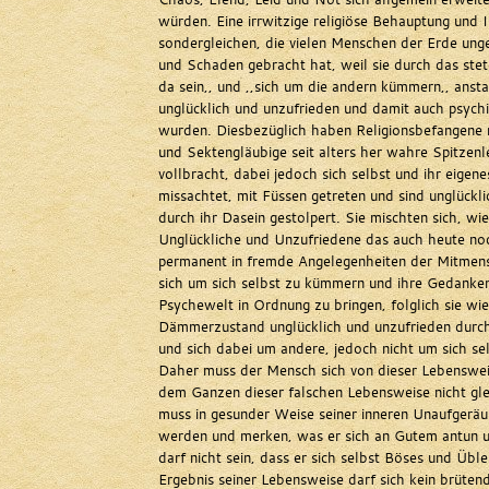
würden. Eine irrwitzige religiöse Behauptung und I
sondergleichen, die vielen Menschen der Erde ung
und Schaden gebracht hat, weil sie durch das stete
da sein,, und ,,sich um die andern kümmern,, ansta
unglücklich und unzufrieden und damit auch psych
wurden. Diesbezüglich haben Religionsbefangene r
und Sektengläubige seit alters her wahre Spitzenl
vollbracht, dabei jedoch sich selbst und ihr eigen
missachtet, mit Füssen getreten und sind unglückl
durch ihr Dasein gestolpert. Sie mischten sich, wie
Unglückliche und Unzufriedene das auch heute noc
permanent in fremde Angelegenheiten der Mitmens
sich um sich selbst zu kümmern und ihre Gedank
Psychewelt in Ordnung zu bringen, folglich sie wie
Dämmerzustand unglücklich und unzufrieden durc
und sich dabei um andere, jedoch nicht um sich s
Daher muss der Mensch sich von dieser Lebenswei
dem Ganzen dieser falschen Lebensweise nicht gle
muss in gesunder Weise seiner inneren Unaufgeräu
werden und merken, was er sich an Gutem antun 
darf nicht sein, dass er sich selbst Böses und Üble
Ergebnis seiner Lebensweise darf sich kein brüten