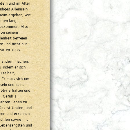
deln und im Alter
diges Alleinsein
heim ergeben, wie
Leben lang
 loskommen. Also
von seinem
denheit befreien
en und nicht nur
warten, dass
e andern machen,
, indem er sich
Freiheit,
. Er muss sich um
sein und seine
obby erhalten und
en-Gefühls-
wahren Leben zu
Das ist Unsinn, und
ören und erkennen,
fühlen sowie mit
 Lebensängsten und