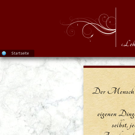
‹Leh
Startseite
Der Mensch m
eigenen Ding
selbst, j